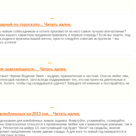
•••
арней по гороскопу... Читать далее.
ь новым собеседником и хотите произвести на него самое лучшее впечатление?
оны вашего характера продемонстрировать в первую очередь? Если вы знаете, под
а родился мужчина вашей мечты, просто следуйте советам астрологов – вы
сь успеха!
•••
ля знакомящихся.... Читать далее.
станет Черная Водяная Змея – мудрая, прагматичная и честная. Она не любит лжи,
«походов налево», зато всегда поддерживает тех, кто настроен на длительные и
. Хотите, чтобы год складывался удачно? Забудьте об изменах и постарайтесь не
•••
влюбленных на 2013 год... Читать далее.
дсказания для влюблённых знаков зодиака. Флиртуйте, ухаживайте, созерцайте,
нь благосклонно относится к проявлениям любви: как к мимолетным романам, так и
у. Несмотря на цифру 13, наступающий год будет "богат" на свадьбы, многие
елают предложение своим дамам сердца. А для кого-то новый год превратится в
трастных встреч.