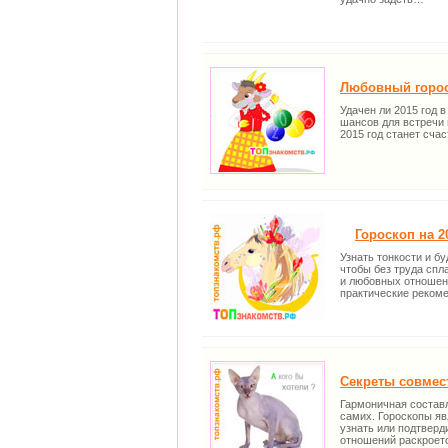
Любовный гороск
Удачен ли 2015 год 
шансов для встречи 
2015 год станет сча
Гороскоп на 20
Узнать тонкости и б
чтобы без труда спл
и любовных отношени
практические рекоме
Секреты совмест
Гармоничная составл
самих. Гороскопы яв
узнать или подтверд
отношений раскроется