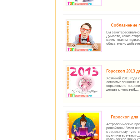
Соблазнение п
Вы заинтересовалис
Думаете, какие стор
каким знаком зодиак
обязательно добьете
Гороскоп 2013 д
Хозяйкой 2013 года 
легкомысленности и 
серьезные отношения
делать глупостей!....
Гороскоп для 
Астрологические пре
решайтесь! Змея оче
к серьезному чувств
мужчины все-таки сд
калейдоскоп ярких с