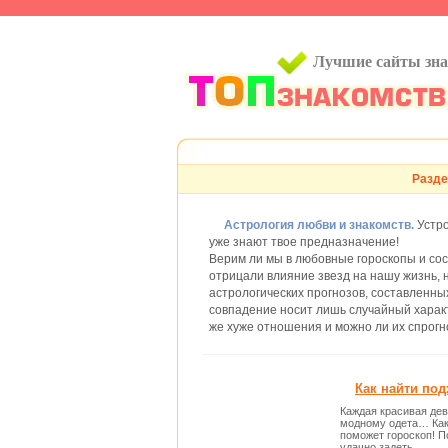
Лучшие сайты зн
Разде
Астрология любви и знакомств.
Устро
уже знают твое предназначение!
Верим ли мы в любовные гороскопы и сос
отрицали влияние звезд на нашу жизнь, 
астрологических прогнозов, составленных
совпадение носит лишь случайный характ
же хуже отношения и можно ли их спрогн
Как найти под
Каждая красивая дев
модному одета… Как 
поможет гороскоп! П
удачно задеть…