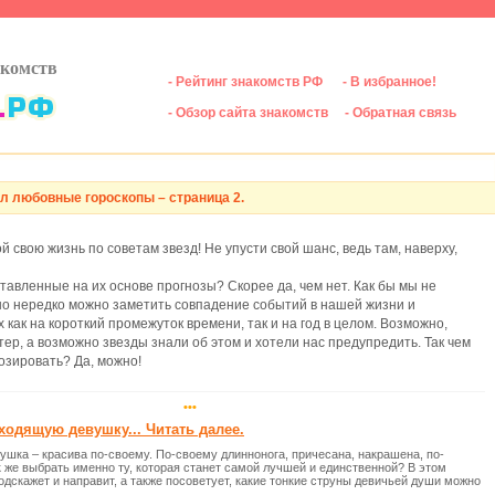
акомств
- Рейтинг знакомств РФ
- В избранное!
- Обзор сайта знакомств
- Обратная связь
л любовные гороскопы – страница 2.
й свою жизнь по советам звезд! Не упусти свой шанс, ведь там, наверху,
тавленные на их основе прогнозы? Скорее да, чем нет. Как бы мы не
но нередко можно заметить совпадение событий в нашей жизни и
 как на короткий промежуток времени, так и на год в целом. Возможно,
ер, а возможно звезды знали об этом и хотели нас предупредить. Так чем
озировать? Да, можно!
•••
ходящую девушку... Читать далее.
ушка – красива по-своему. По-своему длиннонога, причесана, накрашена, по-
же выбрать именно ту, которая станет самой лучшей и единственной? В этом
одскажет и направит, а также посоветует, какие тонкие струны девичьей души можно