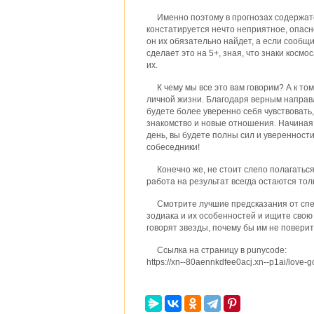
Именно поэтому в прогнозах содержат
констатируется нечто неприятное, опасно
он их обязательно найдет, а если сообщи
сделает это на 5+, зная, что знаки космо
их.
К чему мы все это вам говорим? А к то
личной жизни. Благодаря верным направл
будете более уверенно себя чувствовать,
знакомство и новые отношения. Начиная
день, вы будете полны сил и уверенности
собеседники!
Конечно же, не стоит слепо полагатьс
работа на результат всегда остаются тол
Смотрите лучшие предсказания от спе
зодиака и их особенностей и ищите свою 
говорят звезды, почему бы им не повери
Ссылка на страницу в punycode:
https://xn--80aennkdfee0acj.xn--p1ai/love-