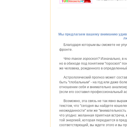
Мы предлагаем вашему вниманию удив
л
Благодаря которым вы сможете не упуст
фронте.
Что такое гороскоп?
Изначально, в н
но в обиходе под понятием "гороскоп" п
же человека, рожденного в определенный
Астрологический прогноз может составл
быть "глобальным" - на год или даже бо
отношении себя и внимательно анализир
(если его составил профессиональный аст
Возможно, эта связь не так явно выра
текстом, что "сегодня вы найдете кошелек
неожиданности" или же "внимательность
что угодно: желанная приятная встреча, 
той энергией, которая передается в пред
соответствующий, вы ждете этого и вы пр