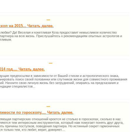
•••
оп на 2015... Читать далее.
в любви? Да! Веселая и кокетливая Коза предоставит немыслимое количество
партнера на всю жизнь. Прислушайтесь к рекомендациям опытных астрологов и
стливым.
•••
14 год.... Читать далее.
удущие предпосылки в зависимости от Вашей стихии и астрологического знака,
анировать поиск своей половинки или спутников жизни для совместного проживания
й. Начните свою личную жизнь без затруднений, опираясь на предсказания и
ндации специалистов...
•••
имости по гороскопу.... Читать далее.
яющая партнерских отношений кроется не столько в гороскопах, сколько в нас
ляются тем интересным инструментом, который нам помогает понять друг друга,
ить причины поступков, поведения партнера. Но истинный секрет гармоничных
 только тем, кто любит, верит, доверяет....