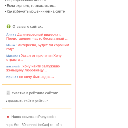
• Неразделённая любовь
• Если одиноко, то знакомьтесь
• Как избежать мошенников на сайте
Отзывы о сайтах:
Да интересный видеочат.
Алик :
Представляют часто бесплатный ...
Интересно, будет ли хорошим
Маша :
год? ...
Устал от приличия Хочу
Михаил :
страсти ...
хочу найти замужнию
василий :
женьщину любовнецу ...
не хочу быть одна ...
Ирина :
Участие в рейтинге сайтов:
•
Добавить сайт в рейтинг
Наша ссылка в Punycode:
https://xn--80aennkdfee0acj.xn--p1ai