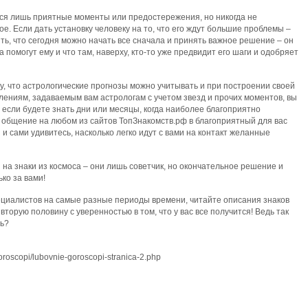
ся лишь приятные моменты или предостережения, но никогда не
е. Если дать установку человеку на то, что его ждут большие проблемы –
ть, что сегодня можно начать все сначала и принять важное решение – он
са помогут ему и что там, наверху, кто-то уже предвидит его шаги и одобряет
му, что астрологические прогнозы можно учитывать и при построении своей
ениям, задаваемым вам астрологам с учетом звезд и прочих моментов, вы
 если будете знать дни или месяцы, когда наиболее благоприятно
 общение на любом из сайтов ТопЗнакомств.рф в благоприятный для вас
 и сами удивитесь, насколько легко идут с вами на контакт желанные
я на знаки из космоса – они лишь советчик, но окончательное решение и
ько за вами!
циалистов на самые разные периоды времени, читайте описания знаков
вторую половину с уверенностью в том, что у вас все получится! Ведь так
ть?
goroscopi/lubovnie-goroscopi-stranica-2.php