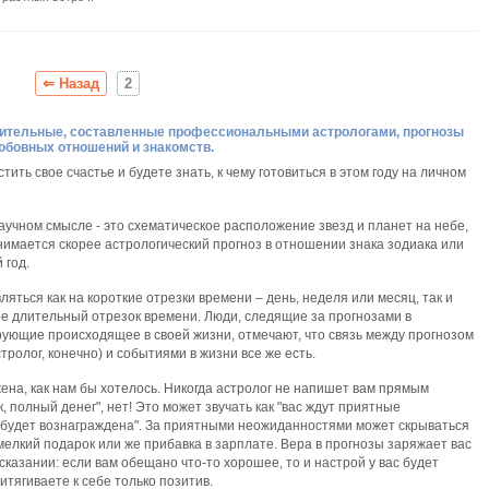
⇐ Назад
2
ительные, составленные профессиональными астрологами, прогнозы
юбовных отношений и знакомств.
ить свое счастье и будете знать, к чему готовиться в этом году на личном
аучном смысле - это схематическое расположение звезд и планет на небе,
онимается скорее астрологический прогноз в отношении знака зодиака или
 год.
яться как на короткие отрезки времени – день, неделя или месяц, так и
лее длительный отрезок времени. Люди, следящие за прогнозами в
ующие происходящее в своей жизни, отмечают, что связь между прогнозом
ролог, конечно) и событиями в жизни все же есть.
жена, как нам бы хотелось. Никогда астролог не напишет вам прямым
, полный денег", нет! Это может звучать как "вас ждут приятные
 будет вознаграждена". За приятными неожиданностями может скрываться
мелкий подарок или же прибавка в зарплате. Вера в прогнозы заряжает вас
сказании: если вам обещано что-то хорошее, то и настрой у вас будет
итягиваете к себе только позитив.