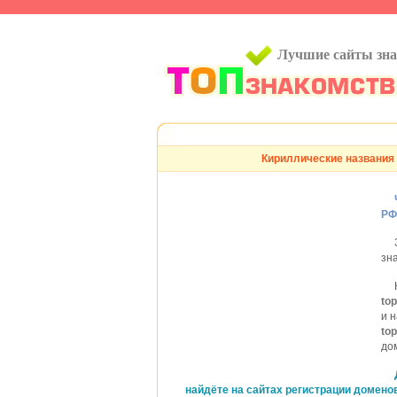
Лучшие сайты зн
Кириллические названия 
РФ
зн
to
и 
to
до
найдёте на сайтах регистрации доменов