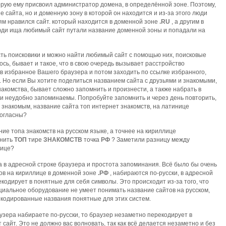
оторую ему присвоил администратор домена, в определённой зоне. Поэтому,
 сайта, но и доменную зону в которой он находится и из-за этого люди
ям нравился сайт. который находится в доменной зоне
.RU
, а другим в
люди ища любимый сайт путали название доменной зоны и попадали на
сть поисковики и можно найти любимый сайт с помощью них, поисковые
лось, бывает и такое, что в свою очередь вызывает расстройство
в избранное Вашего браузера и потом заходить по ссылке избранного,
. Но если Вы хотите поделиться названием сайта с друзьями и знакомыми,
накомства, бывает сложно запомнить и произнести, а также набрать в
ни неудобно запоминаемы. Попробуйте запомнить и через день повторить,
 знакомым, название сайта топ интернет знакомств, на латинице
согласны?
ие топа знакомств на русском языке, а точнее на кириллице
мнить
ТОП
тире
ЗНАКОМСТВ
точка
РФ
? Заметили разницу между
лице?
а в адресной строке браузера и простота запоминания. Всё было бы очень
тов на кириллице в доменной зоне
.РФ
, набираются по-русски, в адресной
екодирует в понятные для себя символы. Это происходит из-за того, что
циальное оборудование не умеет понимать название сайтов на русском,
екодированные названия понятные для этих систем.
аузера набираете по-русски, то браузер незаметно перекодирует в
 сайт. Это не должно вас волновать, так как всё делается незаметно и без