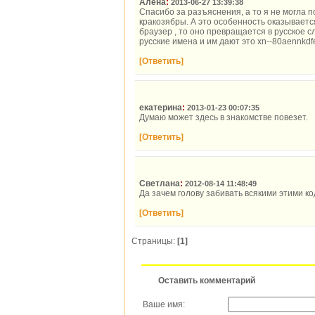
Алена
:
2013-06-27 13:39:38
Спасибо за разъяснения, а то я не могла п
кракозябры. А это особенность оказывается.
браузер , то оно превращается в русское с
русские имена и им дают это xn--80aennkdfe
[Ответить]
екатерина
:
2013-01-23 00:07:35
Думаю может здесь в знакомстве повезет.
[Ответить]
Светлана
:
2012-08-14 11:48:49
Да зачем голову забивать всякими этими к
[Ответить]
Страницы:
[1]
Оставить комментарий
Ваше имя: