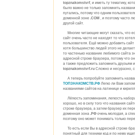
topznakomstvrf
, и иметь ту тематику, к
было важно не только запомнить название
путались, потому что одним пользовател
доменной зоне
.COM
, и поэтому часто 
другой сайт.
Многие читающие могут сказать, что е
сайт очень часто не находят то что хоте
пользователя. Ещё можно добавить сайт 
хотя большинство людей этого не делает
то частенько название любимого сайта з
адресной строке браузера, потому что о
а также предложить запомнить друзьям и
topznakomstvrf.ru
Сложно и несуразно, 
А теперь попробуйте запомнить назван
ТОПЗНАКОМСТВ.РФ
Легко ли Вам запо
названиями сайтов на латинице и кирил
Лёгкость запоминания, легкость набор
хорошо, но в силу того что названия сай
строке браузера, а затем браузер их пер
доменная зона
.РФ
очень молодая, а спе
поэтому оно может понимать только пер
То есть если Вы в адресной строке бр
понятный для техники код и по нему ищет