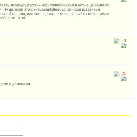
онять, почему у русских-кириллических имён есть ещё какие-то
 Ну да, если это xn--80aennkdfee0acj.xn--p1ai вставить в
лово. И поняла, для чего, просто некоторые сайты не понимают
e0acj.xn--p1ai
+1
-1
одами и доменами.