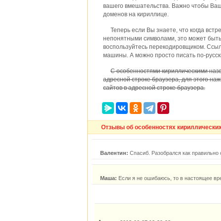
вашего вмешательства. Важно чтобы Ваш
доменов на кириллице.
Теперь если Вы знаете, что когда вст
непонятными символами, это может быть
воспользуйтесь перекодировщиком. Ссылк
машины. А можно просто писать по-русск
С особенностями кириллическими назв
адресной строке браузера, для этого наж
сайтов в адресной строке браузера.
Отзывы об особенностях кириллически
Валентин:
Спасиб. Разобрался как правильно 
Маша:
Если я не ошибаюсь, то в настоящее вр