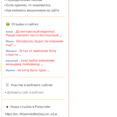
• Неразделённая любовь
• Если одиноко, то знакомьтесь
• Как избежать мошенников на сайте
Отзывы о сайтах:
Да интересный видеочат.
Алик :
Представляют часто бесплатный ...
Интересно, будет ли хорошим
Маша :
год? ...
Устал от приличия Хочу
Михаил :
страсти ...
хочу найти замужнию
василий :
женьщину любовнецу ...
не хочу быть одна ...
Ирина :
Участие в рейтинге сайтов:
•
Добавить сайт в рейтинг
Наша ссылка в Punycode:
https://xn--80aennkdfee0acj.xn--p1ai