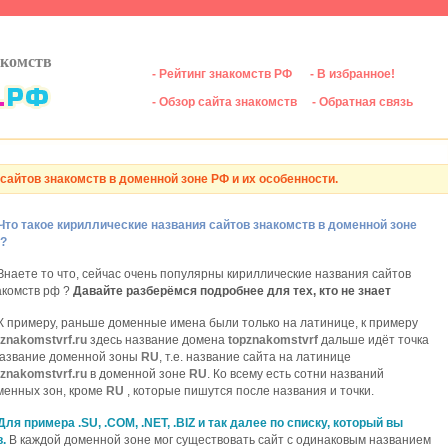
акомств
- Рейтинг знакомств РФ
- В избранное!
- Обзор сайта знакомств
- Обратная связь
сайтов знакомств в доменной зоне РФ и их особенности.
Что такое кириллические названия сайтов знакомств в доменной зоне
?
Знаете то что, сейчас очень популярны кириллические названия сайтов
акомств рф ?
Давайте разберёмся подробнее для тех, кто не знает
К примеру, раньше доменные имена были только на латинице, к примеру
pznakomstvrf.ru
здесь название домена
topznakomstvrf
дальше идёт точка
название доменной зоны
RU
, т.е. название сайта на латинице
pznakomstvrf.ru
в доменной зоне
RU
. Ко всему есть сотни названий
менных зон, кроме
RU
, которые пишутся после названия и точки.
Для примера
.SU, .COM, .NET, .BIZ
и так далее по списку, который вы
.
В каждой доменной зоне мог существовать сайт с одинаковым названием