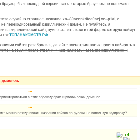
 браузер был последней версии, так как старые браузеры не понимают
ретите случайно странное название
xn--80aennkdfee0acj.xn--p1ai
, с
 не перекодированный кириллический домен. Не пугайтесь, а
и на кириллический сайт, нужно ставить тоже в той форме которую поймут
и так
ТОПЗНАКОМСТВ.РФ
аниями сайтов разобрались, давайте посмотрим, как их просто набирать в
мите на ссылку после стрелки -> Как набирать название кириллических
х доменов:
•••
ориентироваться в этих абракадабрах кириллических доменов.
•••
емя можно везеде писать названия сайтов по-русски, не используя кодировку?
+4