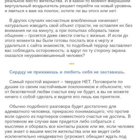
реальное место жительства. И в какой-то момент вчерашний
виртуальный воздыхатель решает перейти на новый уровень
и явиться к вам на поклон, хотите ли вы этого или нет.
В других случаях несчастные влюбленные начинают
натурально изводить свой объект страсти, не оставляя их без
внимания ни на минуту, а при попытках оборвать такое
общение – грозятся даже свести счеты с жизнью. И если до
этого момента вы были готовы послать все к черту и
удалиться с сайта знакомств, то подобный террор заставляет
вас соблюдать осторожность: а вдруг по ту сторону экрана
оказался неуравновешенный человек?
•••
Сердцу не прикажешь и любить себя не заставишь.
Самый простой вариант – твердое НЕТ. Поговорите по
душам со своим настойчивым поклонником и объясните, что
от безответной любви счастья ему не будет, а вы не можете
ничего с собой сделать и видите его лишь как приятеля.
Обычно подобного разговора будет достаточно для
адекватного человека, прекрасно понимающего, что против
воли одного из партнеров совместного счастья не достичь. В
противном же случае вам придется либо собраться с
мыслями и оборвать все контакты разом или же, если человек
уже знает о вашем месте жительства или же ведет себя
исключительно неадекватно (угрожает, обещает ждать под