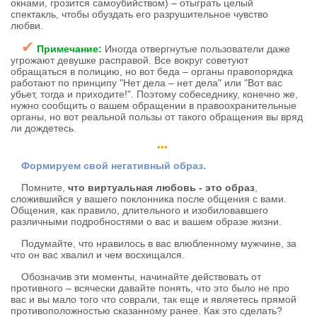
окнами, грозится самоубийством) – отыграть целый
спектакль, чтобы обуздать его разрушительное чувство
любви.
✔
Примечание:
Иногда отвергнутые пользователи даже
угрожают девушке расправой. Все вокруг советуют
обращаться в полицию, но вот беда – органы правопорядка
работают по принципу "Нет дела – нет дела" или "Вот вас
убьет, тогда и приходите!". Поэтому собеседнику, конечно же,
нужно сообщить о вашем обращении в правоохранительные
органы, но вот реальной пользы от такого обращения вы вряд
ли дождетесь.
•••
Формируем свой негативный образ.
Помните,
что виртуальная любовь - это образ
,
сложившийся у вашего поклонника после общения с вами.
Общения, как правило, длительного и изобиловавшего
различными подробностями о вас и вашем образе жизни.
Подумайте, что нравилось в вас влюбленному мужчине, за
что он вас хвалил и чем восхищался.
Обозначив эти моменты, начинайте действовать от
противного – всячески давайте понять, что это было не про
вас и вы мало того что соврали, так еще и являетесь прямой
противоположностью сказанному ранее. Как это сделать?