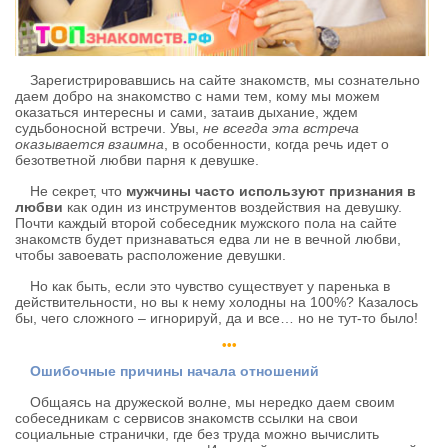
Зарегистрировавшись на сайте знакомств, мы сознательно
даем добро на знакомство с нами тем, кому мы можем
оказаться интересны и сами, затаив дыхание, ждем
судьбоносной встречи. Увы,
не всегда эта встреча
оказывается взаимна
, в особенности, когда речь идет о
безответной любви парня к девушке.
Не секрет, что
мужчины часто используют признания в
любви
как один из инструментов воздействия на девушку.
Почти каждый второй собеседник мужского пола на сайте
знакомств будет признаваться едва ли не в вечной любви,
чтобы завоевать расположение девушки.
Но как быть, если это чувство существует у паренька в
действительности, но вы к нему холодны на 100%? Казалось
бы, чего сложного – игнорируй, да и все… но не тут-то было!
•••
Ошибочные причины начала отношений
Общаясь на дружеской волне, мы нередко даем своим
собеседникам с сервисов знакомств ссылки на свои
социальные странички, где без труда можно вычислить