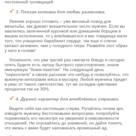
постоянной тусовщицей.
✔
3. Плохая готовка для любви размолвка.
Умение хорошо готовить – уже весомый повод для
женитьбы, как думает внушительное число мужчин. Если вы
хвалились запеченной курочкой или домашним борщем в
вашем исполнении, то у влюбившегося в вас товарища мало
того, что учащенно барабанит сердце, так еще и слюни
капают активнее, чем у голодного тигра. Развейте этот образ
у него в голове!
Упомяните, что уже третий раз сжигаете блюдо и сегодня
опять будете есть лапшу быстрого приготовления, иначе
именуемую "бомж-пакетом". На следующий день
"пересолите" в своем рассказе что-нибудь и пожалуйтесь, что
выкинули килограмм мяса в мусорку. Любой мужчина придет
в ужас от такого святотатства, тут же охладев чувствами
процентов так на 30%.
✔
4. Дурной характер для влюблённых страшен.
Ведите себя как настоящая стерва. Ругайтесь почем зря,
изводите мужчину бестолковыми вопросами, попробуйте
поревновать его несмотря на уверения в невозможности
отношений. Не опускайтесь до унижений, но дайте понять,
что жизнь с вами будет напоминать кромешный ад.