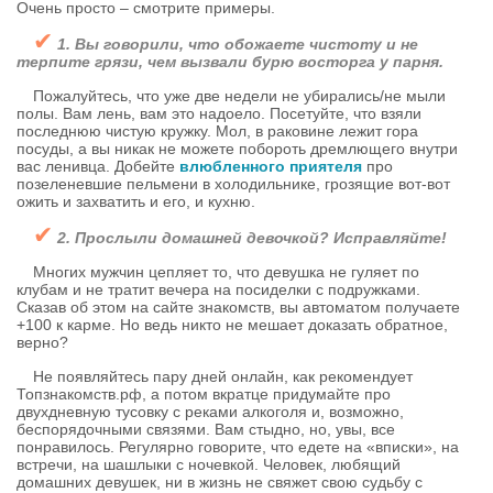
Очень просто – смотрите примеры.
✔
1. Вы говорили, что обожаете чистоту и не
терпите грязи, чем вызвали бурю восторга у парня.
Пожалуйтесь, что уже две недели не убирались/не мыли
полы. Вам лень, вам это надоело. Посетуйте, что взяли
последнюю чистую кружку. Мол, в раковине лежит гора
посуды, а вы никак не можете побороть дремлющего внутри
вас ленивца. Добейте
влюбленного приятеля
про
позеленевшие пельмени в холодильнике, грозящие вот-вот
ожить и захватить и его, и кухню.
✔
2. Прослыли домашней девочкой? Исправляйте!
Многих мужчин цепляет то, что девушка не гуляет по
клубам и не тратит вечера на посиделки с подружками.
Сказав об этом на сайте знакомств, вы автоматом получаете
+100 к карме. Но ведь никто не мешает доказать обратное,
верно?
Не появляйтесь пару дней онлайн, как рекомендует
Топзнакомств.рф, а потом вкратце придумайте про
двухдневную тусовку с реками алкоголя и, возможно,
беспорядочными связями. Вам стыдно, но, увы, все
понравилось. Регулярно говорите, что едете на «вписки», на
встречи, на шашлыки с ночевкой. Человек, любящий
домашних девушек, ни в жизнь не свяжет свою судьбу с