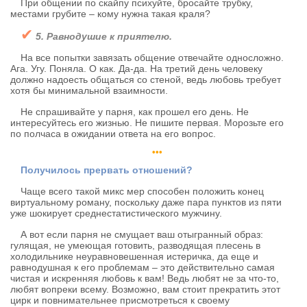
При общении по скайпу психуйте, бросайте трубку,
местами грубите – кому нужна такая краля?
✔
5. Равнодушие к приятелю.
На все попытки завязать общение отвечайте односложно.
Ага. Угу. Поняла. О как. Да-да. На третий день человеку
должно надоесть общаться со стеной, ведь любовь требует
хотя бы минимальной взаимности.
Не спрашивайте у парня, как прошел его день. Не
интересуйтесь его жизнью. Не пишите первая. Морозьте его
по полчаса в ожидании ответа на его вопрос.
•••
Получилось прервать отношений?
Чаще всего такой микс мер способен положить конец
виртуальному роману, поскольку даже пара пунктов из пяти
уже шокирует среднестатистического мужчину.
А вот если парня не смущает ваш отыгранный образ:
гулящая, не умеющая готовить, разводящая плесень в
холодильнике неуравновешенная истеричка, да еще и
равнодушная к его проблемам – это действительно самая
чистая и искренняя любовь к вам! Ведь любят не за что-то,
любят вопреки всему. Возможно, вам стоит прекратить этот
цирк и повнимательнее присмотреться к своему