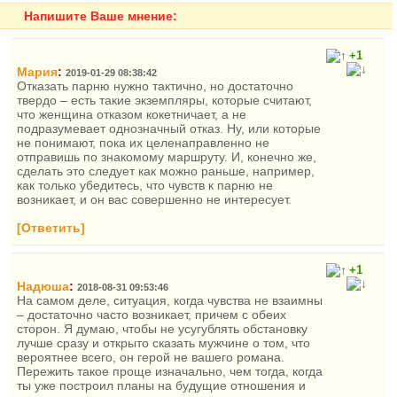
Напишите Ваше мнение:
+1
Мария
:
2019-01-29 08:38:42
Отказать парню нужно тактично, но достаточно
твердо – есть такие экземпляры, которые считают,
что женщина отказом кокетничает, а не
подразумевает однозначный отказ. Ну, или которые
не понимают, пока их целенаправленно не
отправишь по знакомому маршруту. И, конечно же,
сделать это следует как можно раньше, например,
как только убедитесь, что чувств к парню не
возникает, и он вас совершенно не интересует.
[Ответить]
+1
Надюша
:
2018-08-31 09:53:46
На самом деле, ситуация, когда чувства не взаимны
– достаточно часто возникает, причем с обеих
сторон. Я думаю, чтобы не усугублять обстановку
лучше сразу и открыто сказать мужчине о том, что
вероятнее всего, он герой не вашего романа.
Пережить такое проще изначально, чем тогда, когда
ты уже построил планы на будущие отношения и