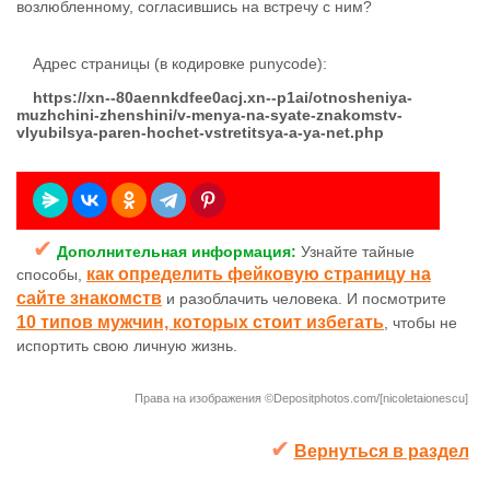
возлюбленному, согласившись на встречу с ним?
Адрес страницы (в кодировке punycode):
https://xn--80aennkdfee0acj.xn--p1ai/otnosheniya-
muzhchini-zhenshini/v-menya-na-syate-znakomstv-
vlyubilsya-paren-hochet-vstretitsya-a-ya-net.php
✔
Дополнительная информация:
Узнайте тайные
как определить фейковую страницу на
способы,
сайте знакомств
и разоблачить человека. И посмотрите
10 типов мужчин, которых стоит избегать
, чтобы не
испортить свою личную жизнь.
Права на изображения ©Depositphotos.com/[nicoletaionescu]
✔
Вернуться в раздел