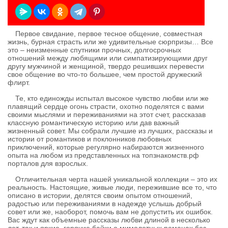
Первое свидание, первое тесное общение, совместная
жизнь, бурная страсть или же удивительные сюрпризы… Все
это – неизменные спутники прочных, долгосрочных
отношений между любящими или симпатизирующими друг
другу мужчиной и женщиной, твердо решивших перевести
свое общение во что-то большее, чем простой дружеский
флирт.
Те, кто единожды испытал высокое чувство любви или же
плавящий сердце огонь страсти, охотно поделятся с вами
своими мыслями и переживаниями на этот счет, рассказав
классную романтическую историю или дав важный
жизненный совет. Мы собрали лучшие из лучших, рассказы и
истории от романтиков и поклонников любовных
приключений, которые регулярно набираются жизненного
опыта на любом из представленных на топзнакомств.рф
порталов для взрослых.
Отличительная черта нашей уникальной коллекции – это их
реальность. Настоящие, живые люди, пережившие все то, что
описано в истории, делятся своим опытом отношений,
радостью или переживаниями в надежде услышь добрый
совет или же, наоборот, помочь вам не допустить их ошибок.
Вас ждут как объемные рассказы любви длиной в несколько