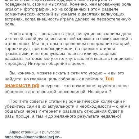
поведением, своими мыслями. Конечно, немаловажную роль
играют и фотографии, но из собранных в этом разделе
романтических историй вы узнаете о десятках волнующих
встречах, когда внешность играла далеко не первостепенную
роль.
Наши авторы – реальные люди, пишущие со знанием дело
и от всей своей души, испытавшей множество ярких эмоций в
отношениях. Мы тщательно проверяем содержание историй,
корректируя, при необходимости, на предмет стиля и
грамматики, и не пропускаем пошлые или вульгарные
рассказы, которые могу оттолкнуть вас или вызвать неприязнь
к процессу Интернет общения в целом.
Вы, конечно, можете искать в сети что угодно – и вы это
Топ
найдете, но главная цель собранных в рейтинге
знакомств рф
ресурсов – это позитивное, дружественное
общение с долгосрочной перспективой. Не верите?
Прочтите советы и статьи из романтической коллекции и
убедитесь сами в их актуальности и необходимости – с ними
общаться через Интернет и развивать отношения будет в
разы проще, а там и до желанного результата недалеко!
Адрес страницы в punycode:
https://xn--80aennkdfee0acj.xn--