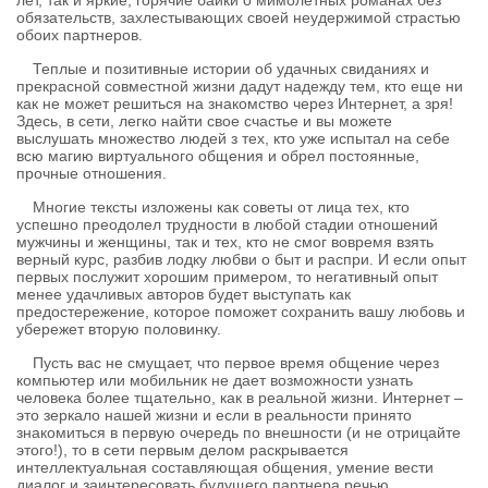
лет, так и яркие, горячие байки о мимолетных романах без
обязательств, захлестывающих своей неудержимой страстью
обоих партнеров.
Теплые и позитивные истории об удачных свиданиях и
прекрасной совместной жизни дадут надежду тем, кто еще ни
как не может решиться на знакомство через Интернет, а зря!
Здесь, в сети, легко найти свое счастье и вы можете
выслушать множество людей з тех, кто уже испытал на себе
всю магию виртуального общения и обрел постоянные,
прочные отношения.
Многие тексты изложены как советы от лица тех, кто
успешно преодолел трудности в любой стадии отношений
мужчины и женщины, так и тех, кто не смог вовремя взять
верный курс, разбив лодку любви о быт и распри. И если опыт
первых послужит хорошим примером, то негативный опыт
менее удачливых авторов будет выступать как
предостережение, которое поможет сохранить вашу любовь и
убережет вторую половинку.
Пусть вас не смущает, что первое время общение через
компьютер или мобильник не дает возможности узнать
человека более тщательно, как в реальной жизни. Интернет –
это зеркало нашей жизни и если в реальности принято
знакомиться в первую очередь по внешности (и не отрицайте
этого!), то в сети первым делом раскрывается
интеллектуальная составляющая общения, умение вести
диалог и заинтересовать будущего партнера речью,