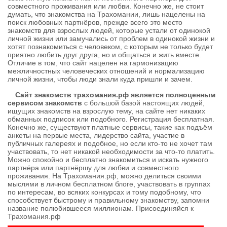
совместного проживания или любви. Конечно же, не стоит
думать, что знакомства на Трахомании, лишь нацелены на
поиск любовных партнёров, прежде всего это место
знакомств для взрослых людей, которые устали от одинокой
личной жизни или замучались от проблем в одинокой жизни и
хотят познакомиться с человеком, с которым не только будет
приятно любить друг друга, но и общаться и жить вместе.
Отличие в том, что сайт нацелен на гармонизацию
межличностных человеческих отношений и нормализацию
личной жизни, чтобы люди знали куда пришли и зачем.
Сайт знакомств трахомания.рф является полноценным
сервисом знакомств
с большой базой настоящих людей,
ищущих знакомств на взрослую тему, на сайте нет никаких
обманных подписок или подобного. Регистрация бесплатная.
Конечно же, существуют платные сервисы, такие как подъём
анкеты на первые места, лидерство сайта, участие в
публичных галереях и подобное, но если кто-то не хочет там
участвовать, то нет никакой необходимости за что-то платить.
Можно спокойно и бесплатно знакомиться и искать нужного
партнёра или партнёршу для любви и совместного
проживания. На Трахомания.рф, можно делиться своими
мыслями в личном бесплатном блоге, участвовать в группах
по интересам, во всяких конкурсах и тому подобному, что
способствует быстрому и правильному знакомству, запомни
название полюбившееся миллионам. Присоединяйся к
Трахомания.рф