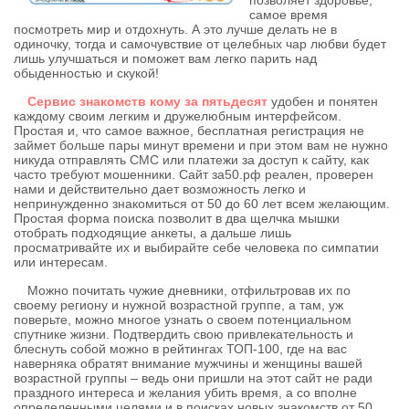
позволяет здоровье,
самое время
посмотреть мир и отдохнуть. А это лучше делать не в
одиночку, тогда и самочувствие от целебных чар любви будет
лишь улучшаться и поможет вам легко парить над
обыденностью и скукой!
Сервис знакомств кому за пятьдесят
удобен и понятен
каждому своим легким и дружелюбным интерфейсом.
Простая и, что самое важное, бесплатная регистрация не
займет больше пары минут времени и при этом вам не нужно
никуда отправлять СМС или платежи за доступ к сайту, как
часто требуют мошенники. Сайт за50.рф реален, проверен
нами и действительно дает возможность легко и
непринужденно знакомиться от 50 до 60 лет всем желающим.
Простая форма поиска позволит в два щелчка мышки
отобрать подходящие анкеты, а дальше лишь
просматривайте их и выбирайте себе человека по симпатии
или интересам.
Можно почитать чужие дневники, отфильтровав их по
своему региону и нужной возрастной группе, а там, уж
поверьте, можно многое узнать о своем потенциальном
спутнике жизни. Подтвердить свою привлекательность и
блеснуть собой можно в рейтингах ТОП-100, где на вас
наверняка обратят внимание мужчины и женщины вашей
возрастной группы – ведь они пришли на этот сайт не ради
праздного интереса и желания убить время, а со вполне
определенными целями и в поисках новых знакомств от 50