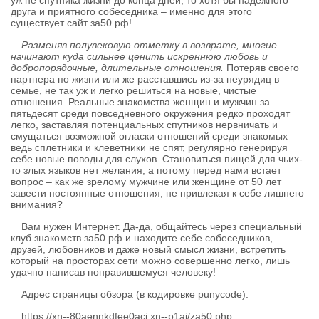
уж не спутника жизни до конца дней, то хотя бы надежного
друга и приятного собеседника – именно для этого
существует сайт за50.рф!
Разменяв полувековую отметку в возврате, многие
начинают куда сильнее ценить искреннюю любовь и
добропорядочные, длительные отношения.
Потеряв своего
партнера по жизни или же расставшись из-за неурядиц в
семье, не так уж и легко решиться на новые, чистые
отношения. Реальные знакомства женщин и мужчин за
пятьдесят среди повседневного окружения редко проходят
легко, заставляя потенциальных спутников нервничать и
смущаться возможной огласки отношений среди знакомых –
ведь сплетники и клеветники не спят, регулярно генерируя
себе новые поводы для слухов. Становиться пищей для чьих-
то злых языков нет желания, а потому перед нами встает
вопрос – как же зрелому мужчине или женщине от 50 лет
завести постоянные отношения, не привлекая к себе лишнего
внимания?
Вам нужен Интернет. Да-да, общайтесь через специальный
клуб знакомств за50.рф и находите себе собеседников,
друзей, любовников и даже новый смысл жизни, встретить
который на просторах сети можно совершенно легко, лишь
удачно написав понравившемуся человеку!
Адрес страницы обзора (в кодировке punycode):
https://xn--80aennkdfee0acj.xn--p1ai/za50.php