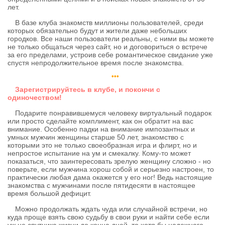
лет.
В базе клуба знакомств миллионы пользователей, среди
которых обязательно будут и жители даже небольших
городков. Все наши пользователи реальны, с ними вы можете
не только общаться через сайт, но и договориться о встрече
за его пределами, устроив себе романтическое свидание уже
спустя непродолжительное время после знакомства.
•••
Зарегистрируйтесь в клубе, и покончи с
одиночеством!
Подарите понравившемуся человеку виртуальный подарок
или просто сделайте комплимент, как он обратит на вас
внимание. Особенно падки на внимание импозантных и
умных мужчин женщины старше 50 лет, знакомство с
которыми это не только своеобразная игра и флирт, но и
непростое испытание на ум и смекалку. Кому-то может
показаться, что заинтересовать зрелую женщину сложно - но
поверьте, если мужчина хорош собой и серьезно настроен, то
практически любая дама окажется у его ног! Ведь настоящие
знакомства с мужчинами после пятидесяти в настоящее
время большой дефицит.
Можно продолжать ждать чуда или случайной встречи, но
куда проще взять свою судьбу в свои руки и найти себе если