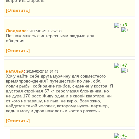
встретить старость
[Ответить]
+3
Людмила
:
2017-01-21 16:52:38
Познакомлюсь с интересными людьми для
общения
[Ответить]
+7
наталья
:
2015-02-27 14:34:43
Хочу найти себе друга мужчину для совместного
времяпровождения? путешествий по лен. обл.
ловли рыбы, собирание грибов, сидение у костра. Я
шустрая стройная 57 кг, сероглазая блондинка, но
не дура 170 рост. Живу одна и в своей квартире, ни
от кого не завишу, не пью, не курю. Возможно,
найдется такой человек, которому нужен партнер,
ведь я могу и дров наколоть и костер разжечь.
[Ответить]
+1