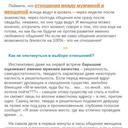
отношения между мужчиной и
Поймите, что
женщиной
всегда ведут в кровать – через неделю после
знакомства, через полгода общения или сразу после
свадьбы, неважно, но они туда ведут. И женщина может,
конечно, отсрочить этот момент, говоря о том, что она еще не
готова, но как бы не будучи не против развития именно
любовного общения! Но если же само общение исключает
возможность близости на 100% - это не отношения!
•••
Как не споткнуться в выборе отношений?
Инстинктивно даже на первой встрече
барышня
оценивает именно мужские качества
– уверенность,
самодостаточность, твердость характераи даже некоторую
наглость и решительность. Если перед женщиной вдруг
возникает дрожащее и смущенное существо, жалобно
блеющее «М-м-милая, куда бы ты… мы… со мной.. эээ..
хотела пойти???» - самцом этому существу не стать и пойти
он сможет лишь по вполне известному адресу – в лес, притом
один. Самец четко, твердо и решительно подхватит девушку
за талию или под руку и проникновенным, глубоким голосом
сообщит: «Я знаю отличное место, где мы отлично проведем
время…».
На самом деле в первые минуты и часы общения женщина