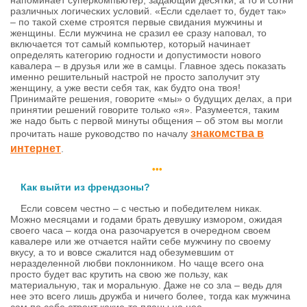
напоминает суперкомпьютер, задающий десятки, а то и сотни
различных логических условий. «Если сделает то, будет так»
– по такой схеме строятся первые свидания мужчины и
женщины. Если мужчина не сразил ее сразу наповал, то
включается тот самый компьютер, который начинает
определять категорию годности и допустимости нового
кавалера – в друзья или же в самцы. Главное здесь показать
именно решительный настрой не просто заполучит эту
женщину, а уже вести себя так, как будто она твоя!
Принимайте решения, говорите «мы» о будущих делах, а при
принятии решений говорите только «я». Разумеется, таким
же надо быть с первой минуты общения – об этом вы могли
знакомства в
прочитать наше руководство по началу
интернет
.
•••
Как выйти из френдзоны?
Если совсем честно – с честью и победителем никак.
Можно месяцами и годами брать девушку измором, ожидая
своего часа – когда она разочаруется в очередном своем
кавалере или же отчается найти себе мужчину по своему
вкусу, а то и вовсе сжалится над обезумевшим от
неразделенной любви поклонником. Но чаще всего она
просто будет вас крутить на свою же пользу, как
материальную, так и моральную. Даже не со зла – ведь для
нее это всего лишь дружба и ничего более, тогда как мужчина