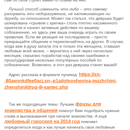
сам по себе строит какие-то планы на нее.
Лучший способ изменить что-либо – это самому
разорвать это недоразумение, не напоминающее ни
дружбу, ни отношения.
Может так статься, что девушка будет
шокирована «срывом с крючка» столь плотно насаженного
приятеля и начнет активные действия по вашему
соблазнению, но здесь уже ваша очередь играть по своим
правилам. Если же реакция не последовала – просто
прекращайте общение и переключайтесь на других. В случае,
когда вам в душу запала эта и только эта женщина, ставшая
любовью всей жизни, – вернитесь к ней через несколько
месяцев, серьезно поработав над своими ошибками и
проштудировав несколько популярных пособий по
соблазнению. Возможно, в этот раз девушка станет вашей!
https://xn-
Адрес рассказа в формате пуникод:
-80aennkdfee0acj.xn--p1ai/otnosheniya-muzhchini-
zhenshini/drug-ili-samec.php
фразы для
Так же подходящие темы: Лучшие
знакомства и общения
помогут Вам подобрать нужные
слова и высказывания при начале знакомства. А ещё
любовный гороскоп на 2014 год
поможет
определиться когда и как лучше начинать свои любовные