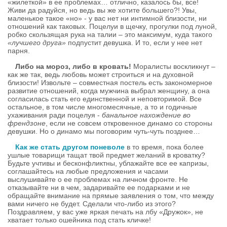
«жилеткой» в ее проблемах… отлично, казалось бы, все!
Живи да радуйся, но ведь вы же хотите большего?! Увы,
маленькое такое «но» - у вас нет ни интимной близости, ни
отношений как таковых. Поцелуи в щечку, прогулки под луной,
робко скользящая рука на талии – это максимум, куда такого
«лучшего друга»
подпустит девушка. И то, если у нее нет
парня.
Либо на мороз, либо в кровать!
Моралисты воскликнут –
как же так, ведь любовь может строиться и на духовной
близости! Извольте – совместная постель есть закономерное
развитие отношений, когда мужчина выбрал женщину, а она
согласилась стать его единственной и неповторимой. Все
остальное, в том числе многомесячные, а то и годичные
ухаживания ради поцелуя -
банальное нахождение во
френдзоне
, если не совсем откровенное динамо со стороны
девушки. Но о динамо мы поговорим чуть-чуть позднее…
Как же стать другом поневоле
в то время, пока более
ушлые товарищи тащат твой предмет желаний в кроватку?
Будьте учтивы и бесконфликтны, ублажайте все ее капризы,
соглашайтесь на любые предложения и часами
выслушивайте о ее проблемах на личном фронте. Не
отказывайте ни в чем, задаривайте ее подарками и не
обращайте внимание на прямые заявления о том, что между
вами ничего не будет. Сделали что-либо из этого?
Поздравляем, у вас уже яркая печать на лбу «Дружок», не
хватает только ошейника под стать кличке!